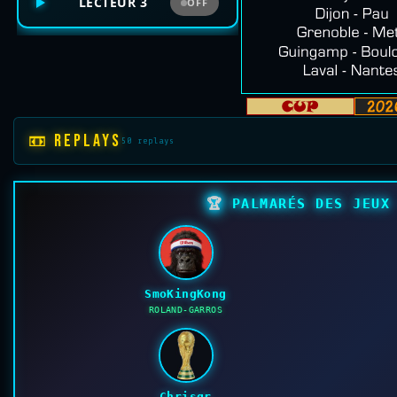
LECTEUR 3
OFF
📼 REPLAYS
50 replays
🏆
PALMARÉS DES JEUX 
SmoKingKong
ROLAND-GARROS
Chrisgr