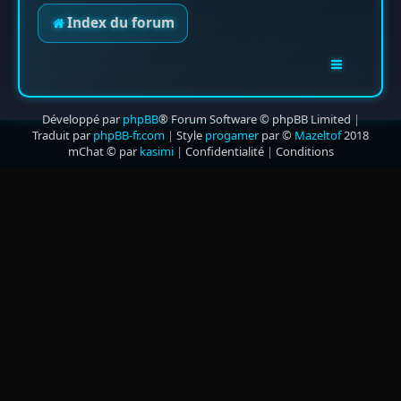
Index du forum
Développé par
phpBB
® Forum Software © phpBB Limited
|
Traduit par
phpBB-fr.com
|
Style
progamer
par ©
Mazeltof
2018
mChat © par
kasimi
|
Confidentialité
|
Conditions