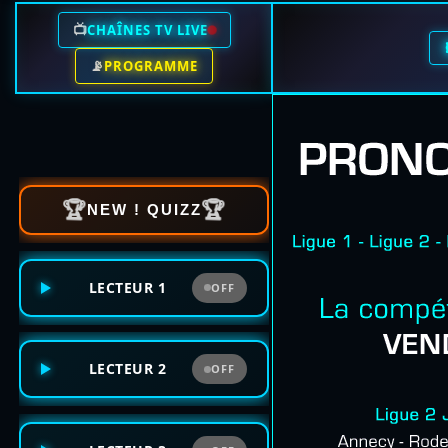
📺
CHAÎNES TV LIVE
📡
PROGRAMME
🏆
🏆
NEW ! QUIZZ
LECTEUR 1
OFF
LECTEUR 2
OFF