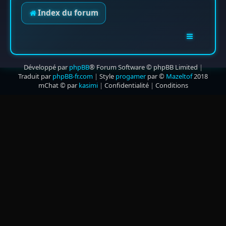
Index du forum
Développé par
phpBB
® Forum Software © phpBB Limited
|
Traduit par
phpBB-fr.com
|
Style
progamer
par ©
Mazeltof
2018
mChat © par
kasimi
|
Confidentialité
|
Conditions