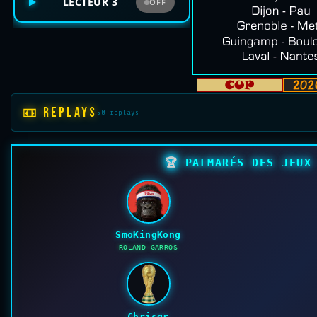
LECTEUR 3
OFF
📼 REPLAYS
50 replays
🏆
PALMARÉS DES JEUX 
SmoKingKong
ROLAND-GARROS
Chrisgr