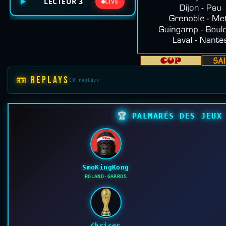
LECTEUR 3
LIVE
📼 REPLAYS
50 replays
🏆
PALMARÉS DES JEUX 
SmoKingKong
ROLAND-GARROS
Chrisgr