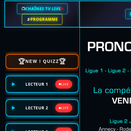
📺
CHAÎNES TV LIVE
📡
PROGRAMME
🏆
🏆
NEW ! QUIZZ
LECTEUR 1
LIVE
LECTEUR 2
LIVE