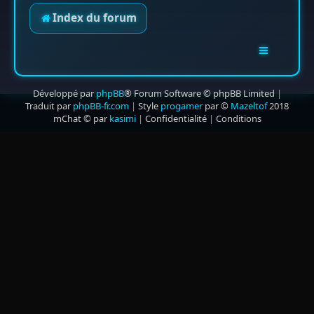
Index du forum
Développé par
phpBB
® Forum Software © phpBB Limited
|
Traduit par
phpBB-fr.com
|
Style
progamer
par ©
Mazeltof
2018
mChat © par
kasimi
|
Confidentialité
|
Conditions