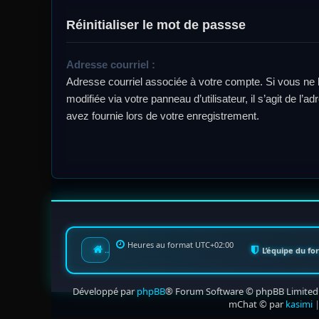
Réinitialiser le mot de passse
Adresse courriel :
Adresse courriel associée à votre compte. Si vous ne 
modifiée via votre panneau d’utilisateur, il s’agit de l’
avez fournie lors de votre enregistrement.
Heures au format
UTC+02:00
Index du forum
L’équipe du f
Développé par
phpBB
® Forum Software © phpBB Limited
mChat © par
kasimi