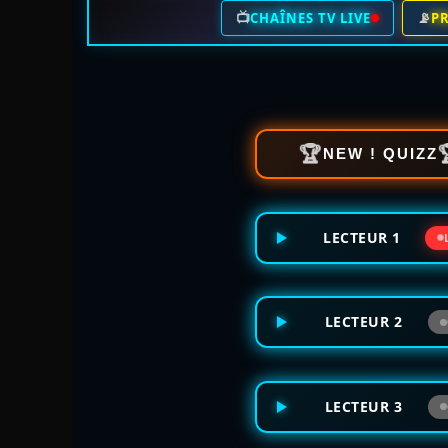
📺
📡
CHAÎNES TV LIVE
P
🏆
NEW ! QUIZZ
LECTEUR 1
LECTEUR 2
LECTEUR 3