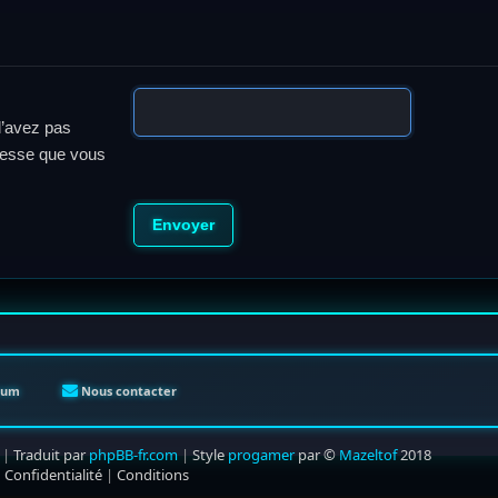
l’avez pas
adresse que vous
orum
Nous contacter
|
Traduit par
phpBB-fr.com
|
Style
progamer
par ©
Mazeltof
2018
|
Confidentialité
|
Conditions