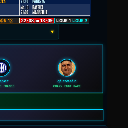
▼
eper
giromain
E FRANCE
CRAZY FOOT RACE