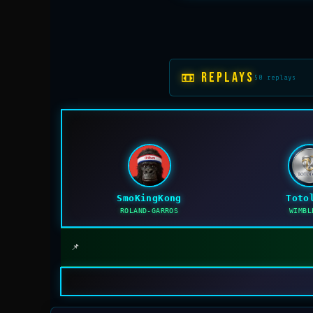
📼 REPLAYS
50 replays
SmoKingKong
Toto
ROLAND-GARROS
WIMBL
📌