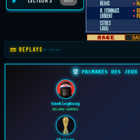
LECTEUR 3
OFF
📼 REPLAYS
50 replays
🏆
PALMARÉS DES JEUX 
SmoKingKong
ROLAND-GARROS
Chrisgr