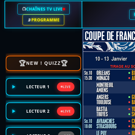
📺
CHAÎNES TV LIVE
📡
PROGRAMME
🏆
🏆
NEW ! QUIZZ
LECTEUR 1
LIVE
LECTEUR 2
LIVE