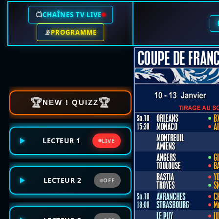
📺
CHAÎNES TV LIVE
📡
PROGRAMME
🏆
🏆
NEW ! QUIZZ
LECTEUR 1
LIVE
LECTEUR 2
OFF