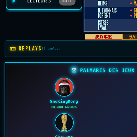
LECTEUR 3
OFF
📼 REPLAYS
50 replays
🏆
PALMARÉS DES JEUX 
SmoKingKong
ROLAND-GARROS
Chrisgr