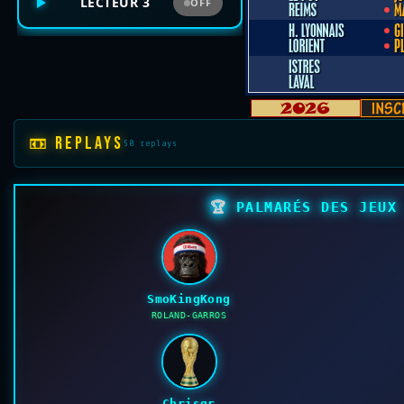
LECTEUR 3
OFF
📼 REPLAYS
50 replays
🏆
PALMARÉS DES JEUX 
SmoKingKong
ROLAND-GARROS
Chrisgr