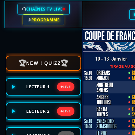
📺
CHAÎNES TV LIVE
📡
PROGRAMME
🏆
🏆
NEW ! QUIZZ
LECTEUR 1
LIVE
LECTEUR 2
LIVE