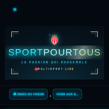
SPORT
POUR
TOUS
LA PASSION QUI RASSEMBLE
MULTISPORT
LIVE
INDEX DU FORUM
FOIRE AUX QUESTIONS (QUESTIONS POSÉES FRÉQUEMMENT)