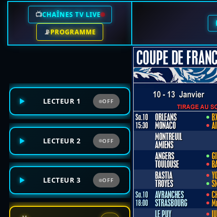
📺
CHAÎNES TV LIVE
📡
PROGRAMME
LECTEUR 1
OFF
LECTEUR 2
OFF
LECTEUR 3
OFF