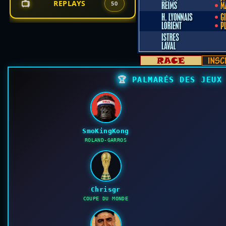
📺
REPLAYS
50
🏆
PALMARÉS DES JEUX 
SmoKingKong
ROLAND-GARROS
Chrisgr
COUPE DU MONDE