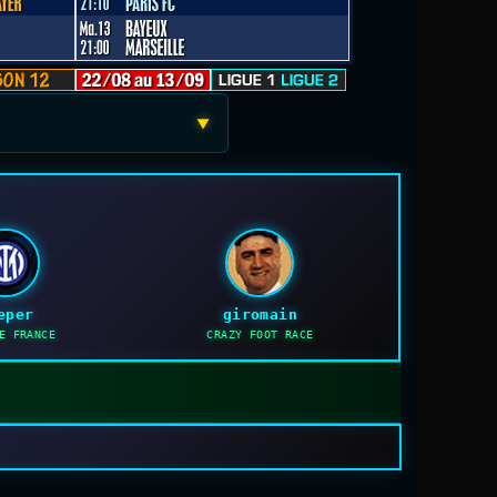
▼
eper
giromain
E FRANCE
CRAZY FOOT RACE