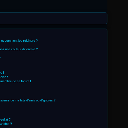
s et comment les rejoindre ?
ns une couleur différente ?
?
s !
bles !
n membre de ce forum !
sateurs de ma liste d’amis ou d’ignorés ?
sultat ?
lanche ?!