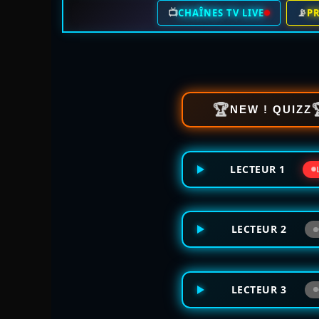
📺
📡
CHAÎNES TV LIVE
P
🏆
NEW ! QUIZZ
LECTEUR 1
LECTEUR 2
LECTEUR 3