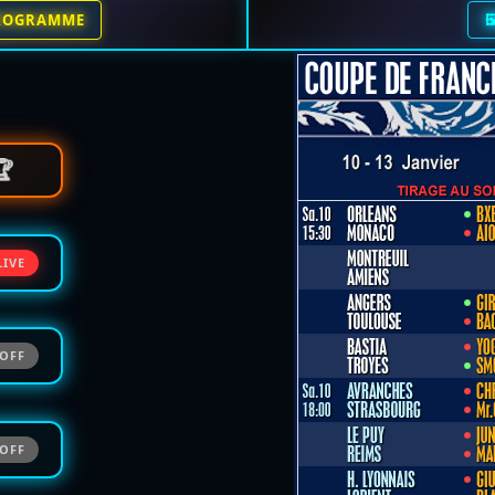

ROGRAMME
🏆
LIVE
OFF
OFF