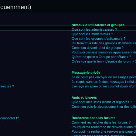
réquemment)
Niveaux d’utilisateurs et groupes
Que sont les administrateurs ?
Que sont les modérateurs ?
Que sont les groupes d’utilisateurs ?
Où trouver la liste des groupes d’utilisateur
Comment devenir chef de groupe ?
Pourquoi certains membres apparaissent da
Qu’est-ce qu’un « Groupe par défaut » ?
Qu’est-ce que le lien « L’équipe du forum » 
Messagerie privée
Je ne peux pas envoyer de messages privé
Je reçois sans arrêt des messages indésira
nnectés ?
J’ai reçu un spam ou un courriel abusif d’u
Amis et ignorés
Que sont mes listes d’amis et d’ignorés ?
Comment puis-je ajouter/supprimer des utili
Recherche dans les forums
connecter !?
Comment rechercher dans les forums ?
Pourquoi ma recherche ne renvoie aucun ré
Pourquoi ma recherche renvoie une page b