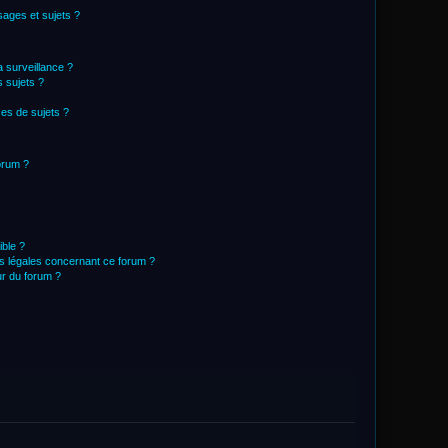
ages et sujets ?
la surveillance ?
 sujets ?
es de sujets ?
forum ?
ible ?
ns légales concernant ce forum ?
r du forum ?