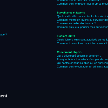
Comment rechercher des membres ?
Comment puis-je trouver mes propres mess
Surveillance et favoris
Quelle est la différence entre les favoris et 
Comment mettre en favoris ou surveiller des
Comment surveiller des forums ?
Comment puis-je supprimer mes surveillanc
sage ?
Fichiers joints
Quels fichiers joints sont autorisés sur ce 
Comment trouver tous mes fichiers joints ?
Concernant phpBB
Qui a développé ce logiciel de forum ?
Pourquoi la fonctionnalité X n’est pas dispon
Qui contacter pour les abus ou les questio
Comment puis-je contacter un administrateu
ment