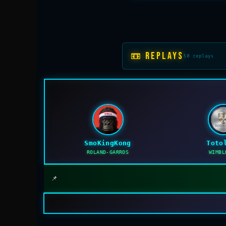
📼 REPLAYS
50 replays
SmoKingKong
Toto
ROLAND-GARROS
WIMBL
📌