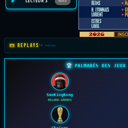
LECTEUR 3
OFF
📼 REPLAYS
50 replays
🏆
PALMARÉS DES JEUX 
SmoKingKong
ROLAND-GARROS
Chrisgr