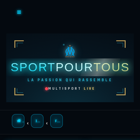
SPORT
POUR
TOUS
LA PASSION QUI RASSEMBLE
MULTISPORT
LIVE
ACCUEIL
INDEX DU FORUM
FOIRE AUX QUESTIONS (QUESTIONS POSÉES FRÉQUEMMENT)