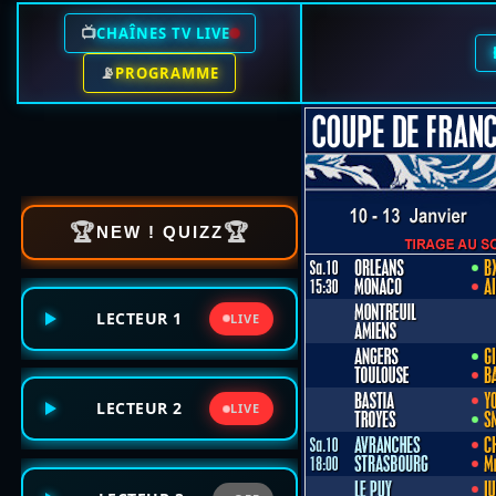
📺
CHAÎNES TV LIVE
📡
PROGRAMME
🏆
🏆
NEW ! QUIZZ
LECTEUR 1
LIVE
LECTEUR 2
LIVE