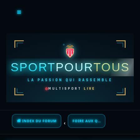
SPORT
POUR
TOUS
LA PASSION QUI RASSEMBLE
MULTISPORT
LIVE
INDEX DU FORUM
FOIRE AUX QUESTIONS (QUESTIONS POSÉES FRÉQUEMMENT)