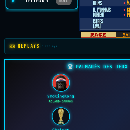
LECTEUR 3
OFF
📼 REPLAYS
50 replays
🏆
PALMARÉS DES JEUX 
SmoKingKong
ROLAND-GARROS
Chrisgr