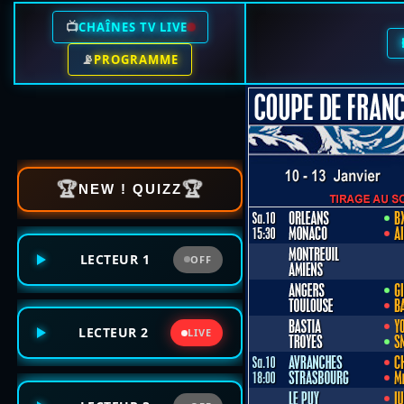
📺
CHAÎNES TV LIVE
📡
PROGRAMME
🏆
🏆
NEW ! QUIZZ
LECTEUR 1
OFF
LECTEUR 2
LIVE