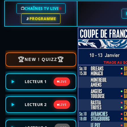
📺
CHAÎNES TV LIVE
📡
PROGRAMME
🏆
🏆
NEW ! QUIZZ
LECTEUR 1
LIVE
LECTEUR 2
LIVE