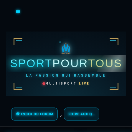
SPORT
POUR
TOUS
LA PASSION QUI RASSEMBLE
MULTISPORT
LIVE
INDEX DU FORUM
FOIRE AUX QUESTIONS (QUESTIONS POSÉES FRÉQUEMMENT)