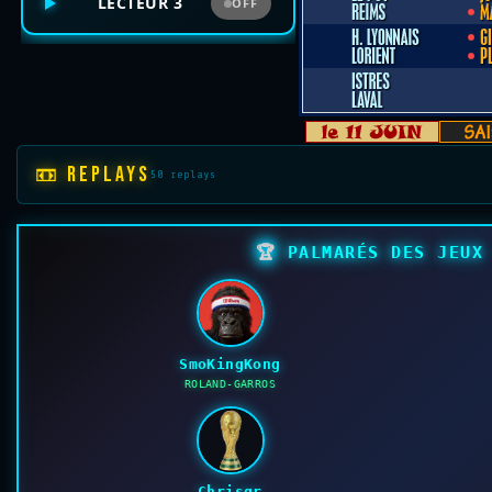
LECTEUR 3
OFF
📼 REPLAYS
50 replays
🏆
PALMARÉS DES JEUX 
SmoKingKong
ROLAND-GARROS
Chrisgr