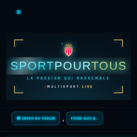
SPORT
POUR
TOUS
LA PASSION QUI RASSEMBLE
MULTISPORT
LIVE
INDEX DU FORUM
FOIRE AUX QUESTIONS (QUESTIONS POSÉES FRÉQUEMMENT)