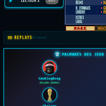
LECTEUR 3
OFF
📼 REPLAYS
50 replays
🏆
PALMARÉS DES JEUX 
SmoKingKong
ROLAND-GARROS
Chrisgr